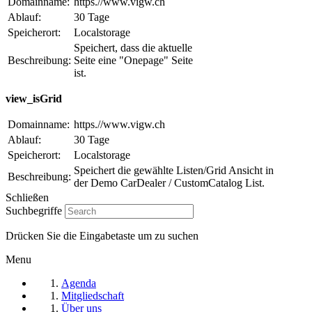
Domainname:
https.//www.vigw.ch
Ablauf:
30 Tage
Speicherort:
Localstorage
Speichert, dass die aktuelle
Beschreibung:
Seite eine "Onepage" Seite
ist.
view_isGrid
Domainname:
https.//www.vigw.ch
Ablauf:
30 Tage
Speicherort:
Localstorage
Speichert die gewählte Listen/Grid Ansicht in
Beschreibung:
der Demo CarDealer / CustomCatalog List.
Schließen
Suchbegriffe
Drücken Sie die Eingabetaste um zu suchen
Menu
Agenda
Mitgliedschaft
Über uns